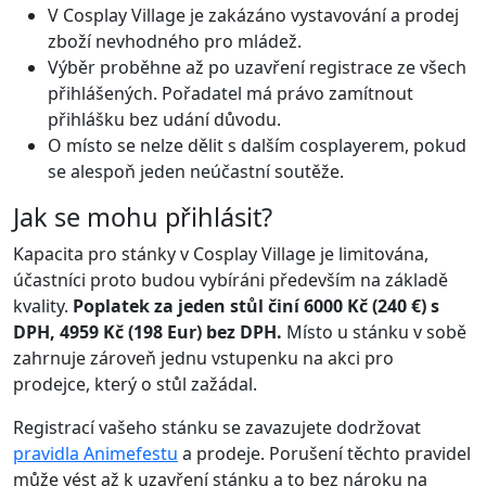
V Cosplay Village je zakázáno vystavování a prodej
zboží nevhodného pro mládež.
Výběr proběhne až po uzavření registrace ze všech
přihlášených. Pořadatel má právo zamítnout
přihlášku bez udání důvodu.
O místo se nelze dělit s dalším cosplayerem, pokud
se alespoň jeden neúčastní soutěže.
Jak se mohu přihlásit?
Kapacita pro stánky v Cosplay Village je limitována,
účastníci proto budou vybíráni především na základě
kvality.
Poplatek za jeden stůl činí 6000 Kč (240 €) s
DPH, 4959 Kč (198 Eur) bez DPH.
Místo u stánku v sobě
zahrnuje zároveň jednu vstupenku na akci pro
prodejce, který o stůl zažádal.
Registrací vašeho stánku se zavazujete dodržovat
pravidla Animefestu
a prodeje. Porušení těchto pravidel
může vést až k uzavření stánku a to bez nároku na