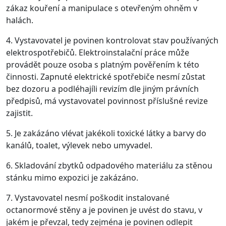
zákaz kouření a manipulace s otevřeným ohněm v
halách.
4. Vystavovatel je povinen kontrolovat stav používaných
elektrospotřebičů. Elektroinstalační práce může
provádět pouze osoba s platným pověřením k této
činnosti. Zapnuté elektrické spotřebiče nesmí zůstat
bez dozoru a podléhajíli revizím dle jiným právních
předpisů, má vystavovatel povinnost příslušné revize
zajistit.
5. Je zakázáno vlévat jakékoli toxické látky a barvy do
kanálů, toalet, výlevek nebo umyvadel.
6. Skladování zbytků odpadového materiálu za stěnou
stánku mimo expozici je zakázáno.
7. Vystavovatel nesmí poškodit instalované
octanormové stěny a je povinen je uvést do stavu, v
jakém je převzal, tedy zejména je povinen odlepit