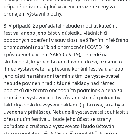
případě právo na úplné vrácení uhrazené ceny za
pronájem výstavní plochy.
8. V případě, že pořadatel nebude moci uskutečnit
festival anebo jeho část v důsledku vládních či
obdobných opatření v souvislosti se šířením infekčního
onemocnění (například onemocnění COVID-19
způsobeného virem SARS-CoV-19), nehledě na
skutečnost, kdy se o takém důvodu dozví, oznámí to
ihned vystavovateli a přesune konání festivalu anebo
jeho části na náhradní termín s tím, že vystavovatel
nebude povinen hradit žádné náklady nad rámec
poplatků dle těchto obchodních podmínek a cena za
pronájem výstavní plochy zůstane stejná i pokud by
fakticky došlo ke zvýšení nákladů (tj. taková, jaká byla
uvedena v přihlášce). Nebude-li vystavovatel souhlasit s
přesunutím festivalu, bude jeho účast ze strany
pořadatele zrušena a vystavovateli bude účtován
storno poplatek výši 50 % z výše poplatků, které je