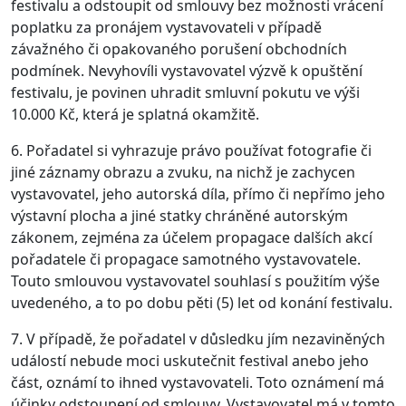
festivalu a odstoupit od smlouvy bez možnosti vrácení
poplatku za pronájem vystavovateli v případě
závažného či opakovaného porušení obchodních
podmínek. Nevyhovíli vystavovatel výzvě k opuštění
festivalu, je povinen uhradit smluvní pokutu ve výši
10.000 Kč, která je splatná okamžitě.
6. Pořadatel si vyhrazuje právo používat fotografie či
jiné záznamy obrazu a zvuku, na nichž je zachycen
vystavovatel, jeho autorská díla, přímo či nepřímo jeho
výstavní plocha a jiné statky chráněné autorským
zákonem, zejména za účelem propagace dalších akcí
pořadatele či propagace samotného vystavovatele.
Touto smlouvou vystavovatel souhlasí s použitím výše
uvedeného, a to po dobu pěti (5) let od konání festivalu.
7. V případě, že pořadatel v důsledku jím nezaviněných
událostí nebude moci uskutečnit festival anebo jeho
část, oznámí to ihned vystavovateli. Toto oznámení má
účinky odstoupení od smlouvy. Vystavovatel má v tomto