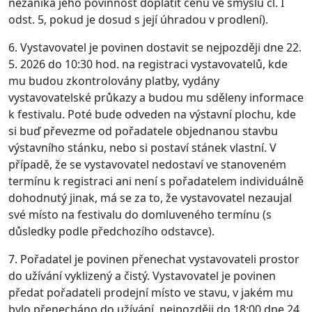
nezaniká jeho povinnost doplatit cenu ve smyslu čl. I
odst. 5, pokud je dosud s její úhradou v prodlení).
6. Vystavovatel je povinen dostavit se nejpozději dne 22.
5. 2026 do 10:30 hod. na registraci vystavovatelů, kde
mu budou zkontrolovány platby, vydány
vystavovatelské průkazy a budou mu sděleny informace
k festivalu. Poté bude odveden na výstavní plochu, kde
si buď převezme od pořadatele objednanou stavbu
výstavního stánku, nebo si postaví stánek vlastní. V
případě, že se vystavovatel nedostaví ve stanoveném
termínu k registraci ani není s pořadatelem individuálně
dohodnutý jinak, má se za to, že vystavovatel nezaujal
své místo na festivalu do domluveného termínu (s
důsledky podle předchozího odstavce).
7. Pořadatel je povinen přenechat vystavovateli prostor
do užívání vyklizený a čistý. Vystavovatel je povinen
předat pořadateli prodejní místo ve stavu, v jakém mu
bylo přenecháno do užívání, nejpozději do 18:00 dne 24.