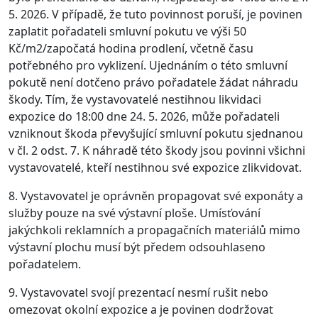
5. 2026. V případě, že tuto povinnost poruší, je povinen
zaplatit pořadateli smluvní pokutu ve výši 50
Kč/m2/započatá hodina prodlení, včetně času
potřebného pro vyklizení. Ujednáním o této smluvní
pokutě není dotčeno právo pořadatele žádat náhradu
škody. Tím, že vystavovatelé nestihnou likvidaci
expozice do 18:00 dne 24. 5. 2026, může pořadateli
vzniknout škoda převyšující smluvní pokutu sjednanou
v čl. 2 odst. 7. K náhradě této škody jsou povinni všichni
vystavovatelé, kteří nestihnou své expozice zlikvidovat.
8. Vystavovatel je oprávněn propagovat své exponáty a
služby pouze na své výstavní ploše. Umísťování
jakýchkoli reklamních a propagačních materiálů mimo
výstavní plochu musí být předem odsouhlaseno
pořadatelem.
9. Vystavovatel svojí prezentací nesmí rušit nebo
omezovat okolní expozice a je povinen dodržovat