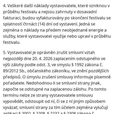
4. Veškeré další náklady vystavovatele, které vzniknou v
průběhu festivalu a nejsou zahrnuty v dosavadní
fakturaci, budou vyfakturovány po skončení festivalu se
splatností čtrnáct (14) dní od vystavení. Jedná se
zejména o náklady na předem neobjednané energie a
služby, které vystavovatel využije nebo upraví v průběhu
festivalu.
5. Vystavovatel je oprávněn zrušit smluvní vztah
nejpozději dne 20. 4. 2026 zaplacením odstupného ve
výši zálohy podle odst. 3, ve smyslu § 1992 zákona č.
89/2012 Sb., občanského zákoníku, ve znění pozdějších
předpisů. O úmyslu zrušení smlouvy informuje písemně
pořadatele. Nedohodnou-li se smluvní strany jinak,
započte se odstupné na zaplacenou zálohu. Po tomto
termínu nelze ze strany vystavovatele smlouvu
vypovědět, odstoupit od ní, či se z ní jiným způsobem
vyvázat; smluvní strany za tím účelem zejména vylučují
aplikaci § 2002, § 2208, § 2232 a § 2308 zákona č.