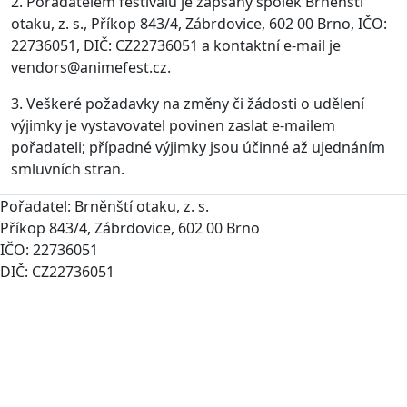
2. Pořadatelem festivalu je zapsaný spolek Brněnští
otaku, z. s., Příkop 843/4, Zábrdovice, 602 00 Brno, IČO:
22736051, DIČ: CZ22736051 a kontaktní e-mail je
vendors@animefest.cz.
3. Veškeré požadavky na změny či žádosti o udělení
výjimky je vystavovatel povinen zaslat e-mailem
pořadateli; případné výjimky jsou účinné až ujednáním
smluvních stran.
Pořadatel: Brněnští otaku, z. s.
Příkop 843/4, Zábrdovice, 602 00 Brno
IČO: 22736051
DIČ: CZ22736051